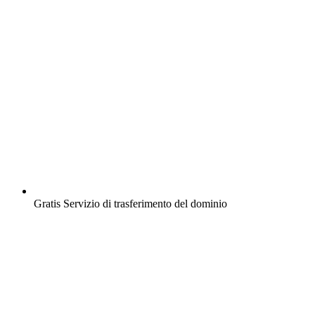
Gratis
Servizio di trasferimento del dominio