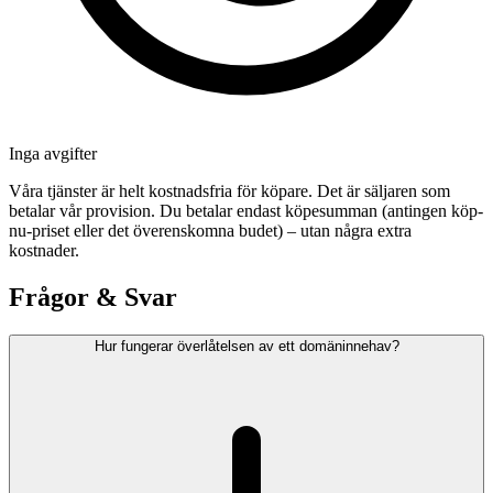
Inga avgifter
Våra tjänster är helt kostnadsfria för köpare. Det är säljaren som
betalar vår provision. Du betalar endast köpesumman (antingen köp-
nu-priset eller det överenskomna budet) – utan några extra
kostnader.
Frågor & Svar
Hur fungerar överlåtelsen av ett domäninnehav?