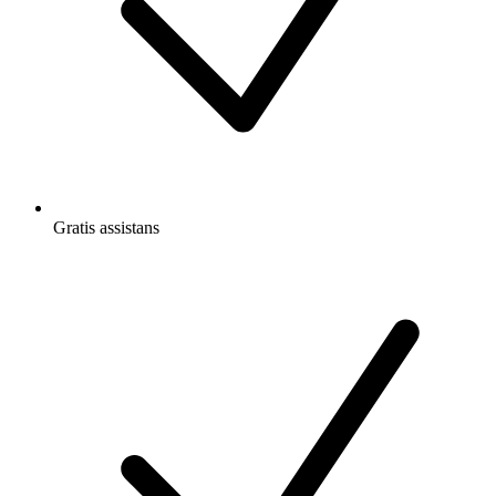
Gratis
assistans