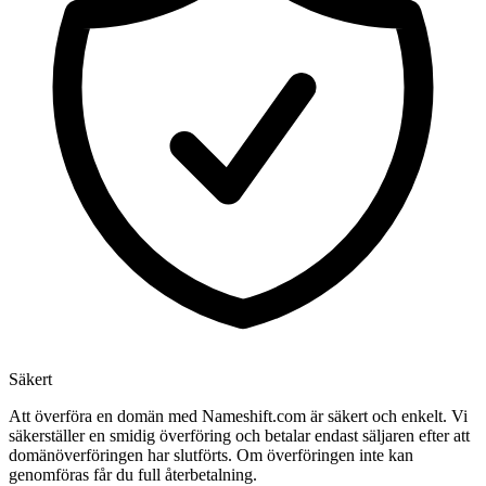
Säkert
Att överföra en domän med Nameshift.com är säkert och enkelt. Vi
säkerställer en smidig överföring och betalar endast säljaren efter att
domänöverföringen har slutförts. Om överföringen inte kan
genomföras får du full återbetalning.