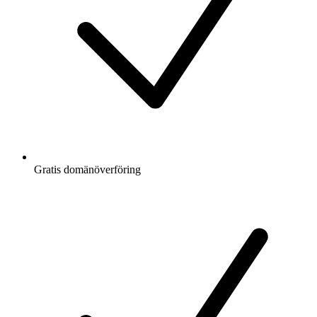
Gratis
domänöverföring