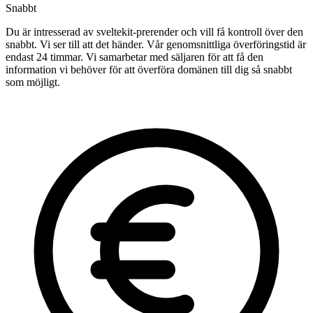
Snabbt
Du är intresserad av sveltekit-prerender och vill få kontroll över den
snabbt. Vi ser till att det händer. Vår genomsnittliga överföringstid är
endast 24 timmar. Vi samarbetar med säljaren för att få den
information vi behöver för att överföra domänen till dig så snabbt
som möjligt.